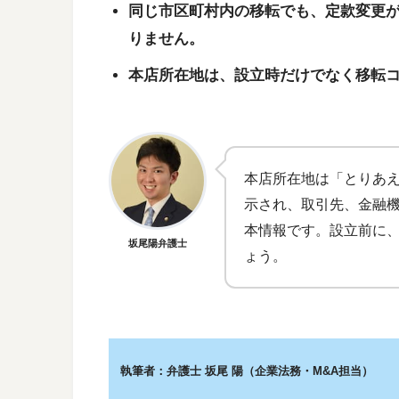
同じ市区町村内の移転でも、定款変更
りません。
本店所在地は、設立時だけでなく移転
本店所在地は「とりあ
示され、取引先、金融
本情報です。設立前に
坂尾陽弁護士
ょう。
執筆者：弁護士 坂尾 陽（企業法務・M&A担当）