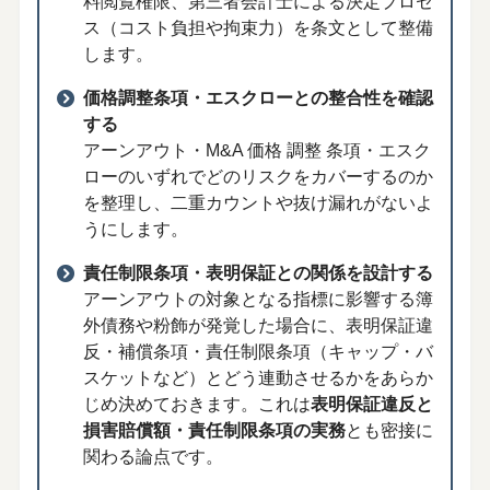
料閲覧権限、第三者会計士による決定プロセ
ス（コスト負担や拘束力）を条文として整備
します。
価格調整条項・エスクローとの整合性を確認
する
アーンアウト・M&A 価格 調整 条項・エスク
ローのいずれでどのリスクをカバーするのか
を整理し、二重カウントや抜け漏れがないよ
うにします。
責任制限条項・表明保証との関係を設計する
アーンアウトの対象となる指標に影響する簿
外債務や粉飾が発覚した場合に、表明保証違
反・補償条項・責任制限条項（キャップ・バ
スケットなど）とどう連動させるかをあらか
じめ決めておきます。これは
表明保証違反と
損害賠償額・責任制限条項の実務
とも密接に
関わる論点です。