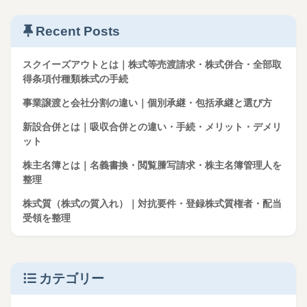
Recent Posts
スクイーズアウトとは｜株式等売渡請求・株式併合・全部取
得条項付種類株式の手続
事業譲渡と会社分割の違い｜個別承継・包括承継と選び方
新設合併とは｜吸収合併との違い・手続・メリット・デメリ
ット
株主名簿とは｜名義書換・閲覧謄写請求・株主名簿管理人を
整理
株式質（株式の質入れ）｜対抗要件・登録株式質権者・配当
受領を整理
カテゴリー