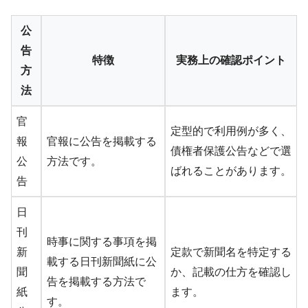
公
告
特徴
実務上の確認ポイント
方
法
官
定型的で利用例が多く、
報
官報に公告を掲載する
債権者保護公告などで選
公
方法です。
ばれることがあります。
告
日
刊
時事に関する事項を掲
新
定款で新聞名を特定する
載する日刊新聞紙に公
聞
か、記載の仕方を確認し
告を掲載する方法で
紙
ます。
す。