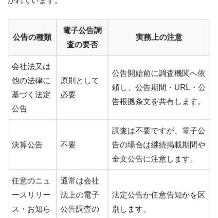
かれています。
電子公告調
公告の種類
実務上の注意
査の要否
会社法又は
公告開始前に調査機関へ依
他の法律に
原則として
頼し、公告期間・URL・公
基づく法定
必要
告根拠条文を共有します。
公告
調査は不要ですが、電子公
決算公告
不要
告の場合は継続掲載期間や
全文公告に注意します。
任意のニュ
通常は会社
ースリリー
法上の電子
法定公告か任意告知かを区
ス・お知ら
公告調査の
別します。