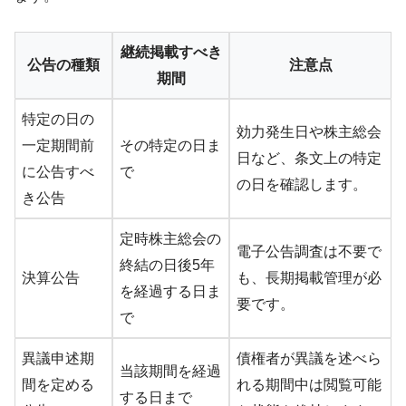
継続掲載すべき
公告の種類
注意点
期間
特定の日の
効力発生日や株主総会
一定期間前
その特定の日ま
日など、条文上の特定
に公告すべ
で
の日を確認します。
き公告
定時株主総会の
電子公告調査は不要で
終結の日後5年
決算公告
も、長期掲載管理が必
を経過する日ま
要です。
で
異議申述期
債権者が異議を述べら
当該期間を経過
間を定める
れる期間中は閲覧可能
する日まで