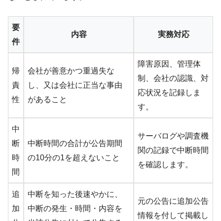
要
内容
実務対応
件
障害原因、管理体
帰
会社が善意かつ重過失な
制、会社の認識、対
責
し、又は会社に正当な事由
応状況を記録しま
性
があること
す。
中
サーバログや調査機
断
中断時間の合計が公告期間
関の記録で中断時間
時
の10分の1を超えないこと
を確認します。
間
追
中断を知った後速やかに、
元の公告に追加公告
加
中断の発生・時間・内容を
情報を付して掲載し