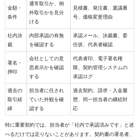
通常取引か、例
金額・
見積書、発注書、稟議番
外取引かを見分
条件
号、価格変更理由
ける
社内決
内部承認の有無
承認メール、決裁書、委
裁
を確認する
任状、代表者確認
会社としての意
代表者印、電子署名権
署名・
思表示かを確認
限、契約管理システムの
押印
する
承認ログ
過去の
担当者に任され
過去契約、請求・入金履
取引経
ていた外観を確
歴、同一担当者の継続対
緯
認する
応
特に重要契約では、担当者が「社内で承認済みです」と述
べるだけでは足りないことがあります。契約書の署名者、