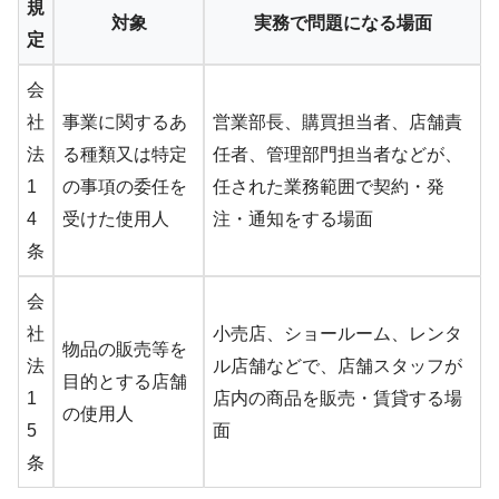
規
対象
実務で問題になる場面
定
会
社
事業に関するあ
営業部長、購買担当者、店舗責
法
る種類又は特定
任者、管理部門担当者などが、
1
の事項の委任を
任された業務範囲で契約・発
4
受けた使用人
注・通知をする場面
条
会
社
小売店、ショールーム、レンタ
物品の販売等を
法
ル店舗などで、店舗スタッフが
目的とする店舗
1
店内の商品を販売・賃貸する場
の使用人
5
面
条