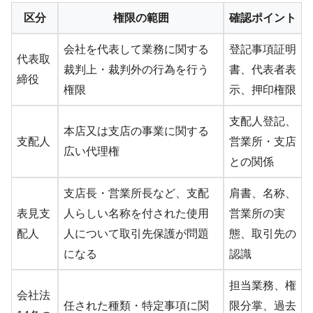
区分
権限の範囲
確認ポイント
会社を代表して業務に関する
登記事項証明
代表取
裁判上・裁判外の行為を行う
書、代表者表
締役
権限
示、押印権限
支配人登記、
本店又は支店の事業に関する
支配人
営業所・支店
広い代理権
との関係
支店長・営業所長など、支配
肩書、名称、
表見支
人らしい名称を付された使用
営業所の実
配人
人について取引先保護が問題
態、取引先の
になる
認識
担当業務、権
会社法
任された種類・特定事項に関
限分掌、過去