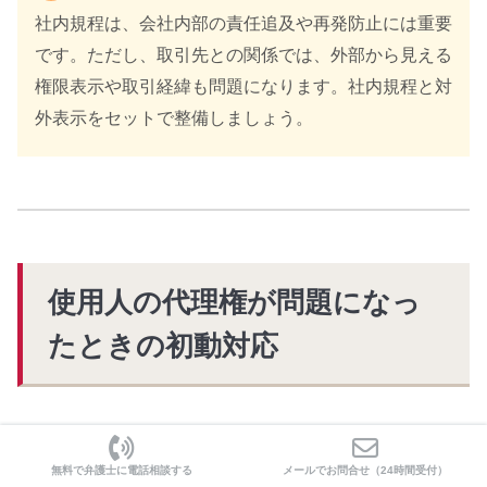
社内規程は、会社内部の責任追及や再発防止には重要
です。ただし、取引先との関係では、外部から見える
権限表示や取引経緯も問題になります。社内規程と対
外表示をセットで整備しましょう。
使用人の代理権が問題になっ
たときの初動対応
従業員がした契約や発注について、「権限がなかったので
はないか」と問題になった場合は、感覚的に有効・無効を
無料で弁護士に電話相談する
メールでお問合せ（24時間受付）