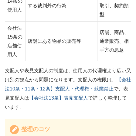
14条の
する裁判外の行為
取引、契約類
使用人
型
会社法
店舗、商品、
15条の
店舗にある物品の販売等
通常販売、相
店舗使
手方の悪意
用人
支配人や表見支配人の制度は、使用人の代理権より広い又
は別の観点から問題になります。支配人の権限は、
【会社
法10条・11条・12条】支配人・代理権・競業禁止
で、表
見支配人は
【会社法13条】表見支配人
で詳しく整理して
います。
整理のコツ