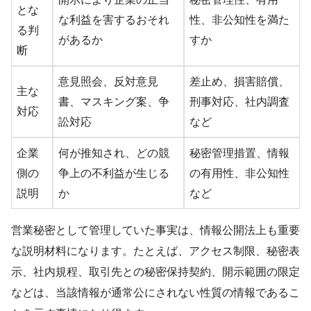
とな
な利益を害するおそれ
性、非公知性を満た
る判
があるか
すか
断
意見照会、反対意見
差止め、損害賠償、
主な
書、マスキング案、争
刑事対応、社内調査
対応
訟対応
など
企業
何が推知され、どの競
秘密管理措置、情報
側の
争上の不利益が生じる
の有用性、非公知性
説明
か
など
営業秘密として管理していた事実は、情報公開法上も重要
な説明材料になります。たとえば、アクセス制限、秘密表
示、社内規程、取引先との秘密保持契約、開示範囲の限定
などは、当該情報が通常公にされない性質の情報であるこ