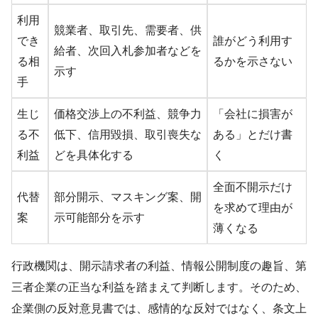
利用
競業者、取引先、需要者、供
でき
誰がどう利用す
給者、次回入札参加者などを
る相
るかを示さない
示す
手
生じ
価格交渉上の不利益、競争力
「会社に損害が
る不
低下、信用毀損、取引喪失な
ある」とだけ書
利益
どを具体化する
く
全面不開示だけ
代替
部分開示、マスキング案、開
を求めて理由が
案
示可能部分を示す
薄くなる
行政機関は、開示請求者の利益、情報公開制度の趣旨、第
三者企業の正当な利益を踏まえて判断します。そのため、
企業側の反対意見書では、感情的な反対ではなく、条文上