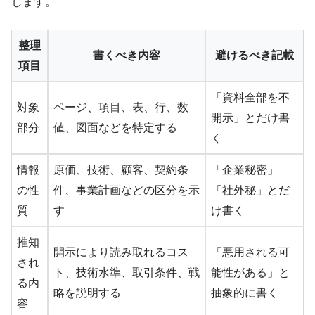
します。
整理
書くべき内容
避けるべき記載
項目
「資料全部を不
対象
ページ、項目、表、行、数
開示」とだけ書
部分
値、図面などを特定する
く
情報
原価、技術、顧客、契約条
「企業秘密」
の性
件、事業計画などの区分を示
「社外秘」とだ
質
す
け書く
推知
開示により読み取れるコス
「悪用される可
され
ト、技術水準、取引条件、戦
能性がある」と
る内
略を説明する
抽象的に書く
容