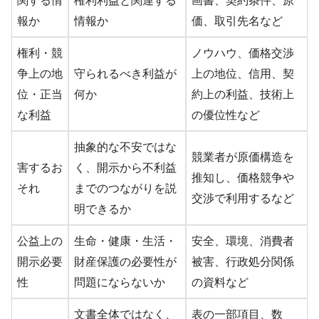
関する情
権利利益と関連する
画書、契約条件、原
報か
情報か
価、取引先名など
権利・競
ノウハウ、価格交渉
争上の地
守られるべき利益が
上の地位、信用、契
位・正当
何か
約上の利益、技術上
な利益
の優位性など
抽象的な不安ではな
競業者が原価構造を
害するお
く、開示から不利益
推知し、価格競争や
それ
までのつながりを説
交渉で利用するなど
明できるか
公益上の
生命・健康・生活・
安全、環境、消費者
開示必要
財産保護の必要性が
被害、行政処分関係
性
問題にならないか
の資料など
文書全体ではなく、
表の一部項目、数