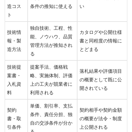
造コス
条件の推知に使える
い
ト
独自技術、工程、性
技術情
カタログや公開仕様
能、ノウハウ、品質
報・製
書と同程度の情報に
管理方法が推知され
造方法
とどまる
る
技術提
提案手法、価格戦
落札結果や評価項目
案書・
略、実施体制、評価
の概要として既に公
入札資
上の工夫が競業者に
開されている
料
利用される
単価、割引率、支払
契約
契約相手や契約金額
条件、責任分担、独
書・取
の概要が法令・制度
自の交渉条件が分か
引条件
上公開される
る