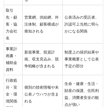
取引
先・顧
営業網、供給網、外
公表済みの受託者、
客・協
注体制、顧客構成が
許認可上当然に明ら
力会社
推知される
かになる関係
名
事業計
新規事業、投資計
制度上の採択結果や
画書・
画、収支見込み、競
事業概要として公表
補助金
争戦略が含まれる
予定の部分
資料
行政処
生命・健康・生活・
分・安
個別の技術情報や未
財産の保護、住民利
全・環
公表ノウハウが含ま
益、消費者安全の観
境関係
れる
点が強い