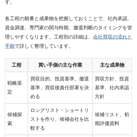
す。
各工程の順番と成果物を把握しておくことで、社内承認、
資金調達、専門家の関与時期、撤退判断のタイミングを管
理しやすくなります。工程別の詳細は、
会社買収の流れと
手順
で詳しく整理しています。
工程
買い手側の主な作業
主な成果物
買収目的、投資基準、撤退
買収方針、投資
戦略策
基準、買収後責任部署を決
基準、社内承認
定
める
方針
ロングリスト・ショートリ
候補探
候補リスト、初
ストを作り、候補会社を比
索
期評価資料
較する