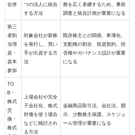
合併
つの法人に統合
務を広く承継するため、事前
する方法
調査と統合計画が重要になる
第三
者割
対象会社が新株
既存株主との関係、希薄化、
当増
を発行し、買い
支配権の割合、投資契約、拒
資・
手が出資する方
否権やガバナンス設計が重要
資本
法
になる
参加
TO
B・
上場会社や完全
株式
子会社化、株式
金融商品取引法、会社法、開
交
対価を使う場合
示、少数株主保護、スケジュ
換・
などに検討され
ール管理が重要になる
株式
る方法