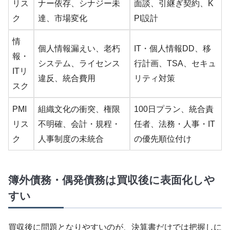
リス
ナー依存、シナジー未
面談、引継ぎ契約、K
ク
達、市場変化
PI設計
情
個人情報漏えい、老朽
IT・個人情報DD、移
報・
システム、ライセンス
行計画、TSA、セキュ
ITリ
違反、統合費用
リティ対策
スク
PMI
組織文化の衝突、権限
100日プラン、統合責
リス
不明確、会計・規程・
任者、法務・人事・IT
ク
人事制度の未統合
の優先順位付け
簿外債務・偶発債務は買収後に表面化しや
すい
買収後に問題となりやすいのが、決算書だけでは把握しに