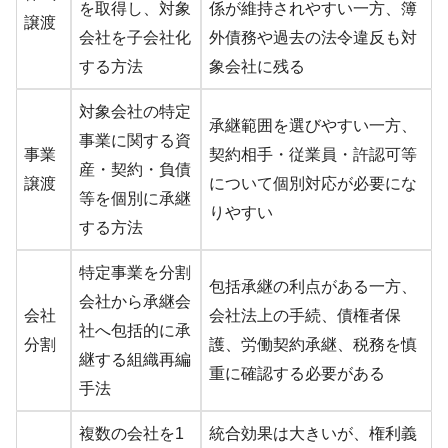
を取得し、対象
係が維持されやすい一方、簿
譲渡
会社を子会社化
外債務や過去の法令違反も対
する方法
象会社に残る
対象会社の特定
承継範囲を選びやすい一方、
事業に関する資
事業
契約相手・従業員・許認可等
産・契約・負債
譲渡
について個別対応が必要にな
等を個別に承継
りやすい
する方法
特定事業を分割
包括承継の利点がある一方、
会社から承継会
会社
会社法上の手続、債権者保
社へ包括的に承
分割
護、労働契約承継、税務を慎
継する組織再編
重に確認する必要がある
手法
複数の会社を1
統合効果は大きいが、権利義