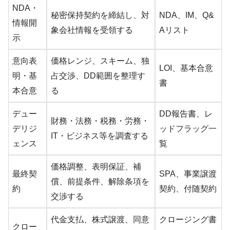
NDA・
秘密保持契約を締結し、対
NDA、IM、Q&
情報開
象会社情報を受領する
Aリスト
示
意向表
価格レンジ、スキーム、独
LOI、基本合意
明・基
占交渉、DD範囲を整理す
書
本合意
る
デュー
DD報告書、レ
財務・法務・税務・労務・
デリジ
ッドフラッグ一
IT・ビジネス等を調査する
ェンス
覧
価格調整、表明保証、補
最終契
SPA、事業譲渡
償、前提条件、解除条項を
約
契約、付随契約
交渉する
代金支払、株式譲渡、同意
クロージング書
クロー