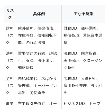
リス
具体例
主な予防策
ク
財務
簿外債務、偶発債務、
財務DD、価格調整、
リス
在庫評価、債権回収不
補償条項、運転資本調
ク
能、のれん減損
整
法務
重要契約の解除、許認
法務DD、同意取得、
リス
可、訴訟、法令違反、
表明保証、クロージン
ク
知財帰属
グ条件
労務
未払残業代、名ばかり
労務DD、人事PMI、
リス
管理職、キーパーソン
雇用条件整理、説明計
ク
流出、労使紛争
画
事業
主要取引先依存、オー
ビジネスDD、トップ