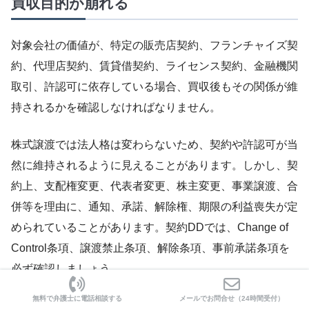
買収目的が崩れる
対象会社の価値が、特定の販売店契約、フランチャイズ契
約、代理店契約、賃貸借契約、ライセンス契約、金融機関
取引、許認可に依存している場合、買収後もその関係が維
持されるかを確認しなければなりません。
株式譲渡では法人格は変わらないため、契約や許認可が当
然に維持されるように見えることがあります。しかし、契
約上、支配権変更、代表者変更、株主変更、事業譲渡、合
併等を理由に、通知、承諾、解除権、期限の利益喪失が定
められていることがあります。契約DDでは、Change of
Control条項、譲渡禁止条項、解除条項、事前承諾条項を
必ず確認しましょう。
無料で弁護士に電話相談する
メールでお問合せ（24時間受付）