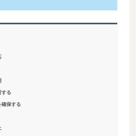
応
明
断する
を確保する
止