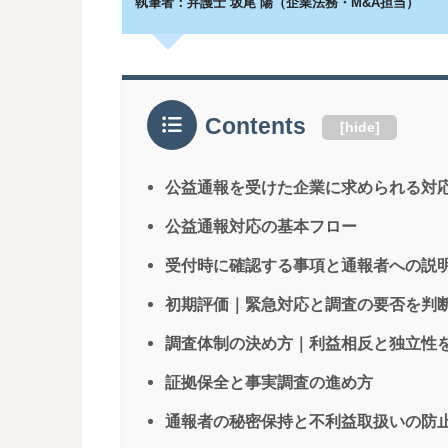
執筆者：弁護士 坂尾 陽（企業法務・M&A担当）
Contents
[
hide
]
公益通報を受けた企業に求められる対
公益通報対応の基本フロー
受付時に確認する事項と通報者への説
初期評価｜緊急対応と調査の要否を判
調査体制の決め方｜利益相反と独立性
証拠保全と事実調査の進め方
通報者の秘密保持と不利益取扱いの防